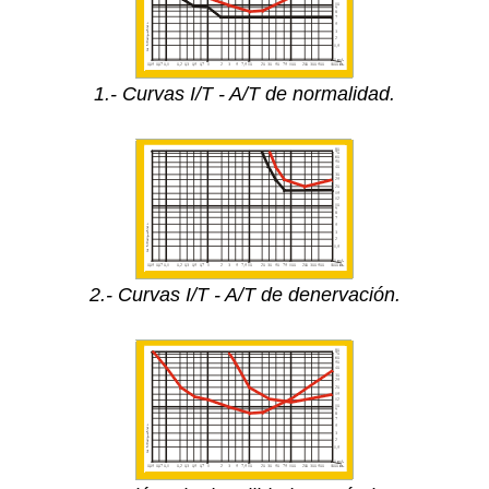
1.- Curvas I/T - A/T de normalidad.
2.- Curvas I/T - A/T de denervación.