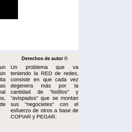
Derechos de autor ©
 un
Un problema que va
sin
teniendo la RED de redes,
ta
consiste en que cada vez
cas
degenera más por la
nal
cantidad de "listillos" y
os,
"avispados" que se montan
de
sus "negocietes" con el
esfuerzo de otros a base de
COPIAR y PEGAR.