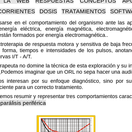
 LA WEB
RESPUESTAS
CONCEPTOS
AP
CORRIENTES
DOSIS
TRATAMIENTOS
SOFTW
asarse en el comportamiento del organismo ante las ap
nergía eléctrica, energía magnética, electromagnét
están formados por energía electromagnética..
ctroterapia de respuesta motora y sensitiva de baja frec
 forma, tiempos e intensidades de los pulsos, anota
vas I/T - A/T.
erapeuta no domine la técnica de esta exploración y su i
 ¿Podemos imaginar que un ORL no sepa hacer una aud
s interesan por su enfoque diagnóstico, sino por su
ciente para un correcto tratamiento.
emos resumir y representar tres comportamientos caracte
parálisis periférica
e