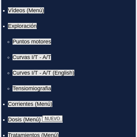
Vídeos (Menú)
Exploración
Puntos motores
Curvas I/T - A/T
Curves I/T - A/T (English)
Tensiomiografia
Corrientes (Menú)
Dosis (Menú)
Tratamientos (Menú)