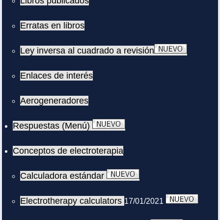
Libros publicados
Erratas en libros
Ley inversa al cuadrado a revisión
Enlaces de interés
Aerogeneradores
Respuestas (Menú)
Conceptos de electroterapia
Calculadora estándar
Electrotherapy calculators
17/01/2021